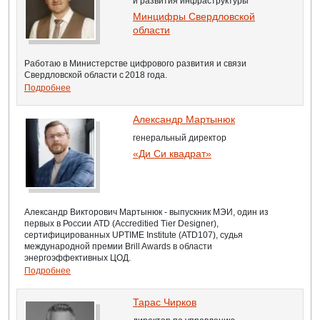
и развития инфраструктуры
Минцифры Свердловской
области
Работаю в Министерстве цифрового развития и связи
Свердловской области с 2018 года.
Подробнее
Александр Мартынюк
генеральный директор
«Ди Си квадрат»
Александр Викторович Мартынюк - выпускник МЭИ, один из
первых в России ATD (Accreditied Tier Designer),
сертифицированных UPTIME Institute (ATD107), судья
международной премии Brill Awards в области
энергоэффективных ЦОД.
Подробнее
Тарас Чирков