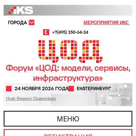
Перейти к основному содержанию
ГОРОДА
МЕРОПРИЯТИЯ ИКС
+7(495) 150-64-24
Форум «ЦОД: модели, сервисы,
инфраструктура»
24 НОЯБРЯ 2026 ГОДА
ЕКАТЕРИНБУРГ
Hyatt Regency Ekaterinburg
МЕНЮ