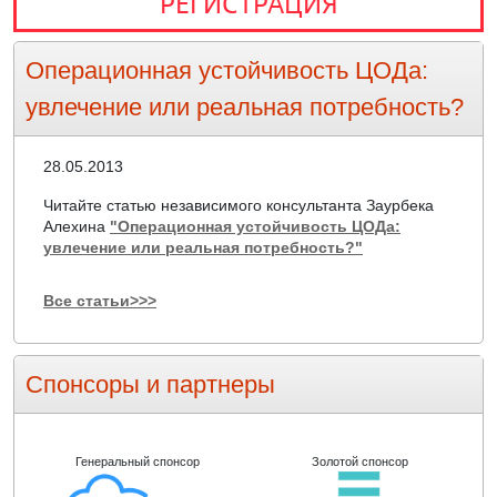
РЕГИСТРАЦИЯ
Операционная устойчивость ЦОДа:
увлечение или реальная потребность?
28.05.2013
Читайте статью независимого консультанта Заурбека
Алехина
"Операционная устойчивость ЦОДа:
увлечение или реальная потребность?"
Все статьи
>>>
Спонсоры и партнеры
Генеральный спонсор
Золотой спонсор