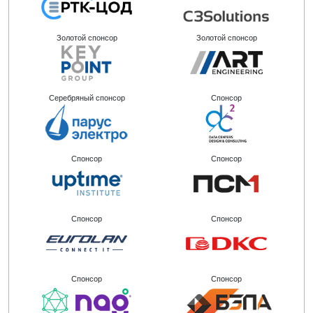
Золотой спонсор
Золотой спонсор
Серебряный спонсор
Спонсор
Спонсор
Спонсор
Спонсор
Спонсор
Спонсор
Спонсор